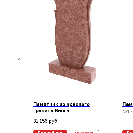
ный
Памятник из красного
Пам
гранита Винга
SKU:
31 156
руб.
Подробнее
По
ать
Заказать