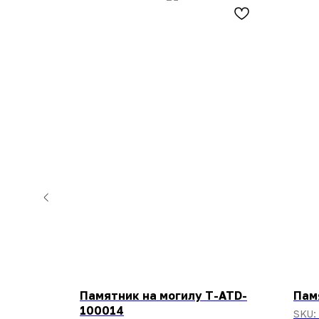
Памятник на могилу T-ATD-
Пам
100014
SKU: