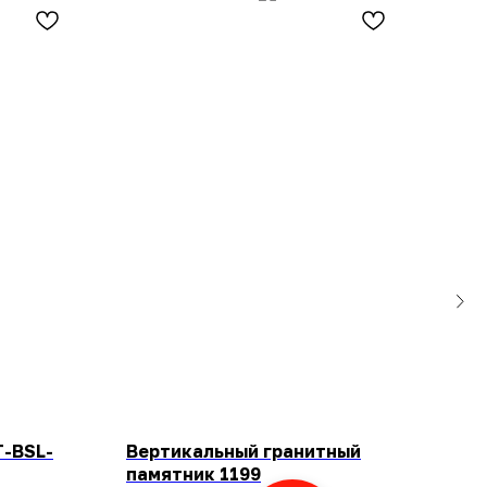
T-BSL-
Вертикальный гранитный
Пам
памятник 1199
SKU