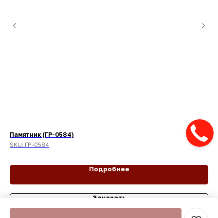
Памятник (ГР-0584)
Па
SKU:
ГР-0584
SK
Подробнее
Заказать