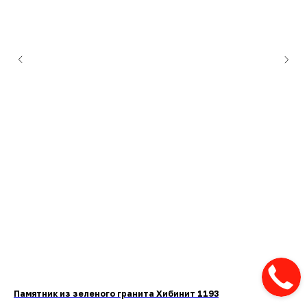
Памятник из зеленого гранита Хибинит 1193
Па