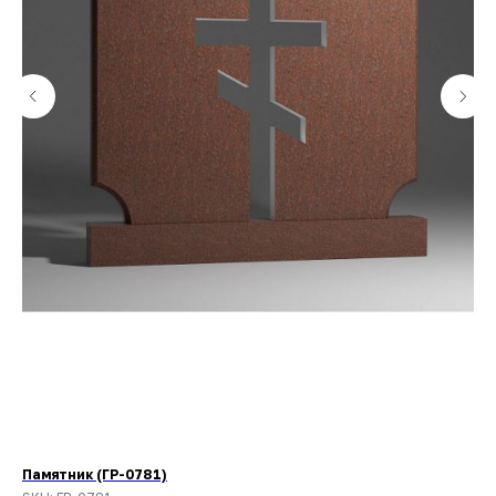
Памятник (ГР-0781)
Па