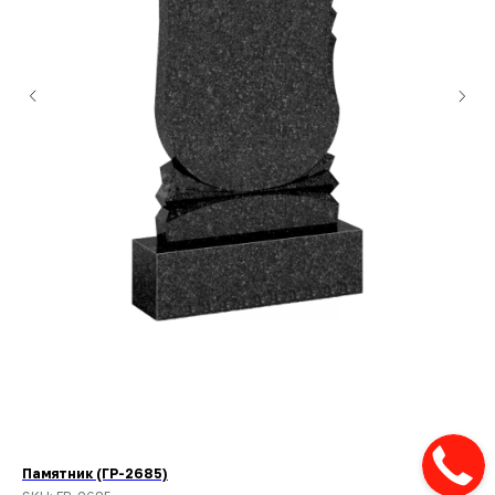
Памятник (ГР-2685)
Па