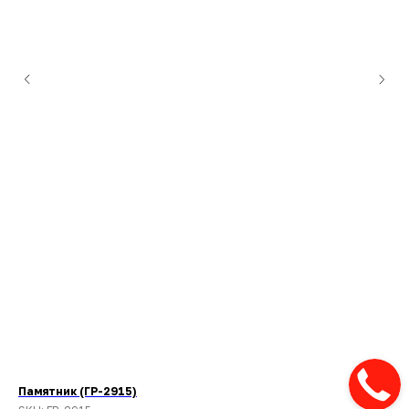
Памятник (ГР-2915)
Па