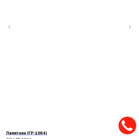
Памятник (ГР-1064)
Па