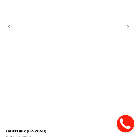
Памятник (ГР-2658)
Па