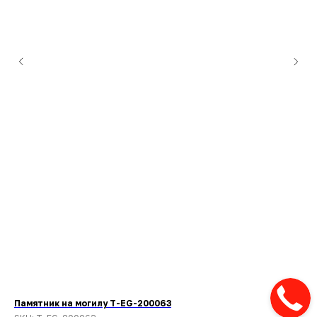
Памятник на могилу T-EG-200063
Па