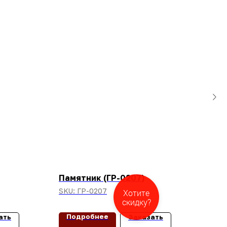
Памятник (ГР-0207)
Пам
SKU:
ГР-0207
SKU
Закажите
Хотите
звонок
скидку?
Подробнее
П
ать
Заказать