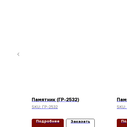
Памятник (ГР-2532)
Пам
SKU:
ГР-2532
SKU:
Подробнее
По
ать
Заказать