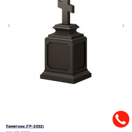
Памятник (ГР-2032)
Па