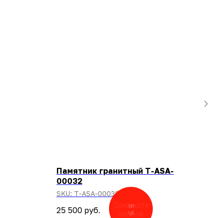
Памятник гранитный T-ASA-
Пам
00032
гра
SKU:
T-ASA-00032
42 
Закажите
Хотите
25 500
руб.
звонок
скидку?