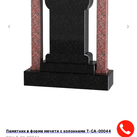
Памятник в форме мечети с колоннами T-CA-00044
Па