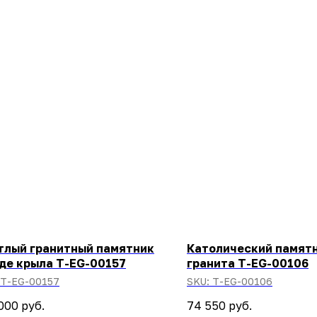
тлый гранитный памятник
Католический памятн
иде крыла T-EG-00157
гранита T-EG-00106
T-EG-00157
SKU:
T-EG-00106
000
руб.
74 550
руб.