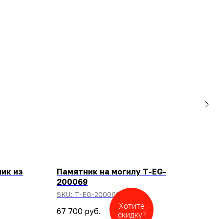
ик из
Памятник на могилу T-EG-
Пам
200069
SKU
SKU:
T-EG-200069
Хотите
67 700
руб.
скидку?