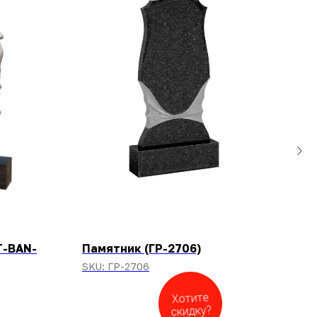
T-BAN-
Памятник (ГР-2706)
Пам
SKU:
ГР-2706
SKU
Хотите
скидку?