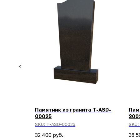
Памятник из гранита T-ASD-
Пам
00025
200
SKU:
T-ASD-00025
SKU:
32 400
руб.
36 5