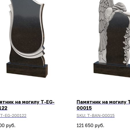
ятник на могилу T-EG-
Памятник на могилу 
122
00015
T-EG-200122
SKU:
T-BAN-00015
00
руб.
121 650
руб.