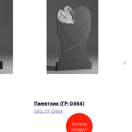
Памятник (ГР-0464)
Пам
SKU:
ГР-0464
SKU
Хотите
скидку?