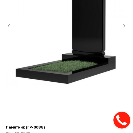
Памятник (ГР-0088)
Па