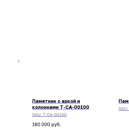
Памятник с аркой и
Пам
колоннами T-CA-00100
SKU:
SKU:
T-CA-00100
180 000
руб.