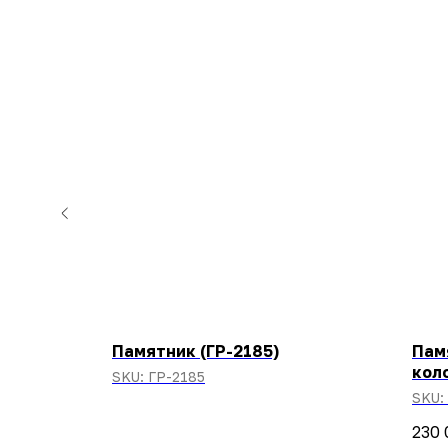
Памятник (ГР-2185)
Пам
кол
SKU:
ГР-2185
SKU:
230 