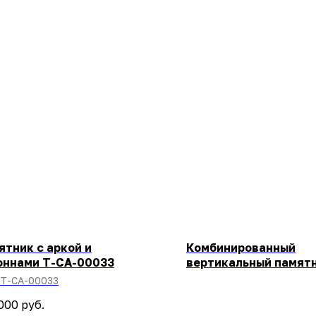
ятник с аркой и
Комбинированный
оннами T-CA-00033
вертикальный памят
T-CA-00033
000
руб.