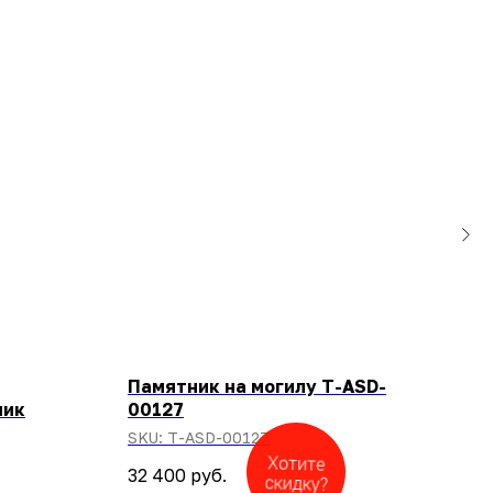
Памятник на могилу T-ASD-
Пам
ник
00127
100
SKU:
T-ASD-00127
SKU
Закажите
Хотите
32 400
руб.
100
звонок
скидку?