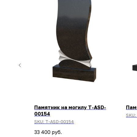
Памятник на могилу T-ASD-
Пам
00154
SKU:
SKU:
T-ASD-00154
33 400
руб.