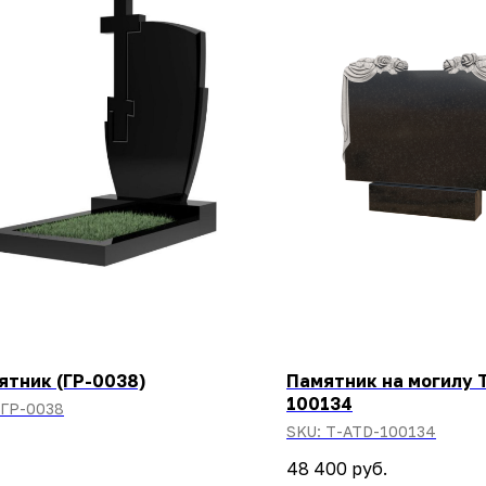
ятник (ГР-0038)
Памятник на могилу 
100134
ГР-0038
SKU:
T-ATD-100134
48 400
руб.