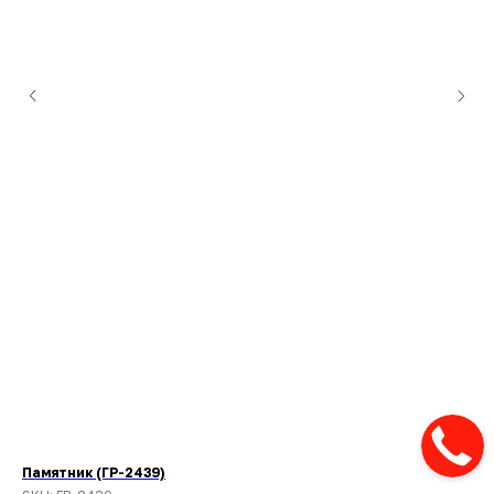
Памятник (ГР-2439)
Па