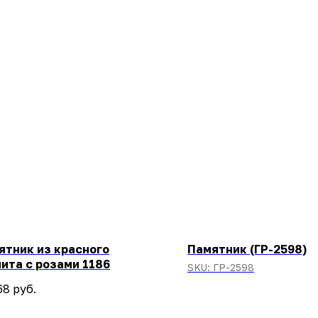
ятник из красного
Памятник (ГР-2598)
нита с розами 1186
SKU:
ГР-2598
68
руб.