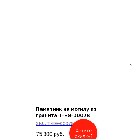
Памятник на могилу из
Пам
гранита T-EG-00078
SKU
SKU:
T-EG-00078
Хотите
75 300
руб.
скидку?