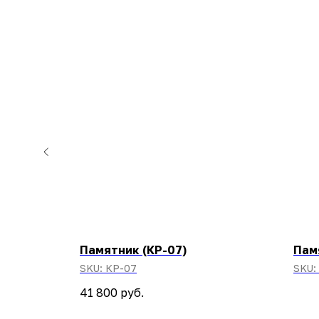
 с
Памятник (КР-07)
Пам
-00005
SKU:
КР-07
SKU:
41 800
руб.