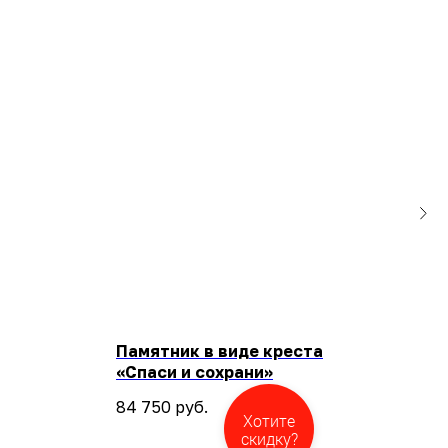
Памятник в виде креста
Пам
«Спаси и сохрани»
200
SKU
84 750
руб.
Хотите
104
скидку?