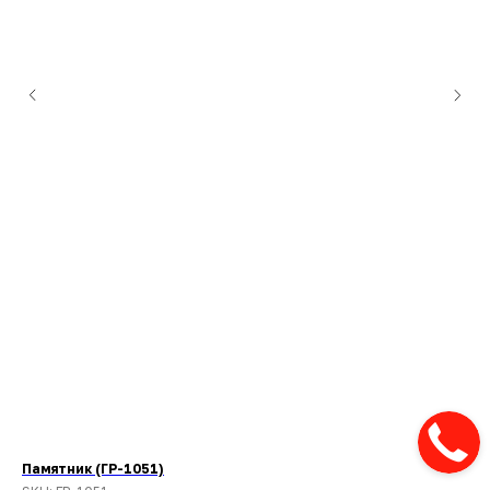
Памятник (ГР-1051)
Па